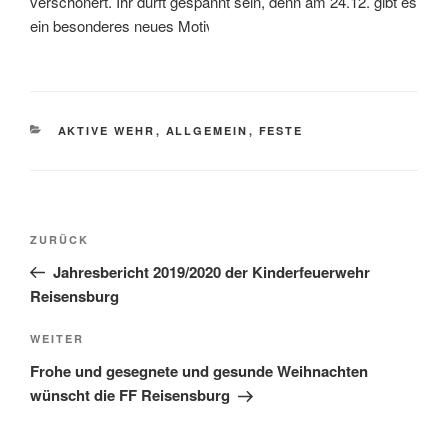
verschönert. Ihr dürft gespannt sein, denn am 24.12. gibt es
ein besonderes neues Motiv.
KATEGORIEN
AKTIVE WEHR
,
ALLGEMEIN
,
FESTE
Beitragsnavigation
Vorheriger
ZURÜCK
Beitrag
Jahresbericht 2019/2020 der Kinderfeuerwehr
Reisensburg
Nächster
WEITER
Beitrag
Frohe und gesegnete und gesunde Weihnachten
wünscht die FF Reisensburg