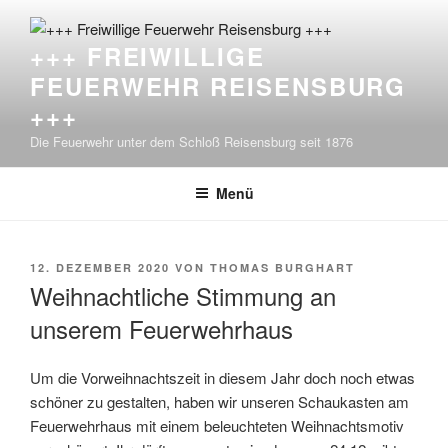
Zum
Inhalt
+++ FREIWILLIGE
springen
FEUERWEHR REISENSBURG
+++
Die Feuerwehr unter dem Schloß Reisensburg seit 1876
Menü
VERÖFFENTLICHT
12. DEZEMBER 2020
VON
THOMAS BURGHART
AM
Weihnachtliche Stimmung an
unserem Feuerwehrhaus
Um die Vorweihnachtszeit in diesem Jahr doch noch etwas
schöner zu gestalten, haben wir unseren Schaukasten am
Feuerwehrhaus mit einem beleuchteten Weihnachtsmotiv