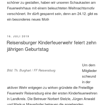
schöner zu gestalten, haben wir unseren Schaukasten am
Feuerwehrhaus mit einem beleuchteten Weihnachtsmotiv
verschönert. Ihr dürft gespannt sein, denn am 24.12. gibt es
ein besonderes neues Motiv.
VERÖFFENTLICHT
16. JULI 2019
AM
Reisensburger Kinderfeuerwehr feiert zehn
jährigen Geburtstag
Um dem
Bild: Th. Burghart / FF Reisensburg
Mitglieder
schwund
in der
aktiven Wehr entgegen zu wirken gründete die Freiwillige
Feuerwehr Reisensburg eine der ersten Kinderfeuerwehren
in Landkreis. Die Betreuer Norbert Stelzle, Jürgen Anwald
und Markus Mayerhofer betreuen die angehenden