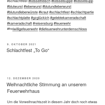
#schlachtfest
#kesselfleisch
#kesselsuppe
#kesselsupp
#blutwurst
#leberwurst
#blutundleberwurst
#blutundleberwürste
#kraut
#schlachtfest
#schlachtpartie
#schlachtplatte
#gzglückich
#gelebtekameradschaft
#kameradschaft
#reisensburg
#feuerwehr
#freiwilligefeuerwehr
#diefeuerwehrunterdemschloss
VERÖFFENTLICHT
9. OKTOBER 2021
AM
Schlachtfest „To Go“
VERÖFFENTLICHT
12. DEZEMBER 2020
AM
Weihnachtliche Stimmung an unserem
Feuerwehrhaus
Um die Vorweihnachtszeit in diesem Jahr doch noch etwas