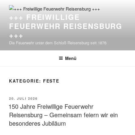
Zum
Inhalt
+++ FREIWILLIGE
springen
FEUERWEHR REISENSBURG
+++
Die Feuerwehr unter dem Schloß Reisensburg seit 1876
Menü
KATEGORIE:
FESTE
VERÖFFENTLICHT
20. JULI 2026
AM
150 Jahre Freiwillige Feuerwehr
Reisensburg – Gemeinsam feiern wir ein
besonderes Jubiläum