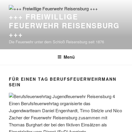
Zum
Inhalt
+++ FREIWILLIGE
springen
FEUERWEHR REISENSBURG
+++
Die Feuerwehr unter dem Schloß Reisensburg seit 1876
Menü
FÜR EINEN TAG BERUFSFEUERWEHRMANN
SEIN
Einen Berufsfeuerwehrtag organisierte das
Jugendwartteam Daniel Engenhardt, Timo Stelzle und Nico
Zacher der Feuerwehr Reisensburg zusammen mit
Thomas Burghart der bei den fiktiven Einsätzen als
Einsatzleiter vom Dienst (EvD) fungierte.