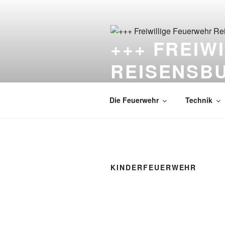
Zum
Inhalt
springen
+++ FREIW
REISENSB
Die Feuerwehr unter dem Schlo
Die Feuerwehr
Technik
KINDERFEUERWEHR