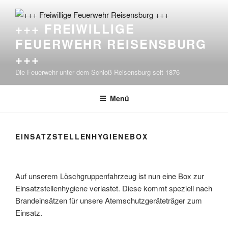
Zum
Inhalt
+++ FREIWILLIGE
springen
FEUERWEHR REISENSBURG
+++
Die Feuerwehr unter dem Schloß Reisensburg seit 1876
Menü
EINSATZSTELLENHYGIENEBOX
Auf unserem Löschgruppenfahrzeug ist nun eine Box zur
Einsatzstellenhygiene verlastet. Diese kommt speziell nach
Brandeinsätzen für unsere Atemschutzgeräteträger zum
Einsatz.