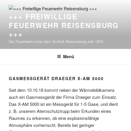
Zum
Inhalt
+++ FREIWILLIGE
springen
FEUERWEHR REISENSBURG
+++
Die Feuerwehr unter dem Schloß Reisensburg seit 1876
Menü
GASMESSGERÄT DRAEGER X-AM 5000
Seit dem 10.10.18 kommt neben der Wärmebildkamera
auch ein Gasmessgerät der Firma Draeger zum Einsatz.
Das X-AM 5000 ist ein Messgerät für 1-5 Gase, und dient
z. B. unserem Atemschutztrupp beim Erkunden eines
Raumes zu erkennen, ob eine explosionsfähige
Atmosphäre vorherrscht. Bereits bei geringer