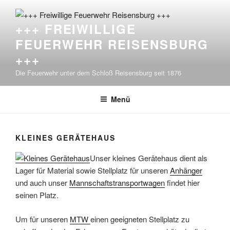
Zum
Inhalt
+++ FREIWILLIGE
springen
FEUERWEHR REISENSBURG
+++
Die Feuerwehr unter dem Schloß Reisensburg seit 1876
Menü
KLEINES GERÄTEHAUS
Unser kleines Gerätehaus dient als
Lager für Material sowie Stellplatz für unseren
Anhänger
und auch unser
Mannschaftstransportwagen
findet hier
seinen Platz.
Um für unseren
MTW
einen geeigneten Stellplatz zu