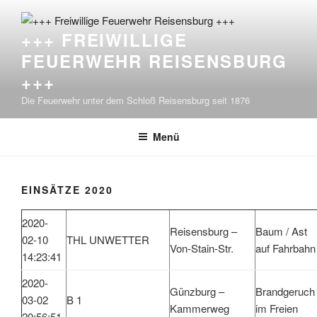
Zum
Inhalt
+++ FREIWILLIGE
springen
FEUERWEHR REISENSBURG
+++
Die Feuerwehr unter dem Schloß Reisensburg seit 1876
Menü
EINSÄTZE 2020
2020-
Reisensburg –
Baum / Ast
02-10
THL UNWETTER
Von-Stain-Str.
auf Fahrbahn
14:23:41
2020-
Günzburg –
Brandgeruch
03-02
B 1
Kammerweg
im Freien
20:56:51