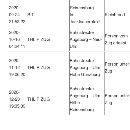
2020-
Reisensburg –
09-24
B 1
Im
Kleinbrand
21:53:22
Jacklbauernfeld
2020-
Bahnstrecke
Person vom
10-16
THL P ZUG
Augsburg – Neu-
Zug erfasst
04:24:11
Ulm
2020-
Bahnstrecke
Person unter
11-12
THL P ZUG
Augsburg – Ulm
Zug
19:06:20
Höhe Günzburg
Bahnstrecke
2020-
Augsburg – Ulm
Person unter
12-20
THL P ZUG
Höhe
Zug
19:35:39
Reisensburg