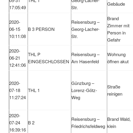
05-31
THL 1
Georg-Lacher-
Gebäude
17:05:49
Str.
Brand
2020-
Reisensburg –
Zimmer mit
06-15
B 3 PERSON
Georg-Lacher-
Person in
10:11:08
Str.
Gefahr
2020-
THL P
Reisensburg –
Wohnung
06-21
EINGESCHLOSSEN
Am Hasenfeld
öffnen akut
12:41:06
2020-
Günzburg –
Straße
07-18
THL 1
Lorenz-Götz-
reinigen
11:27:24
Weg
2020-
Reisensburg –
Brand Wald,
07-24
B 2
Friedrichsfeldweg
klein
16:39:16