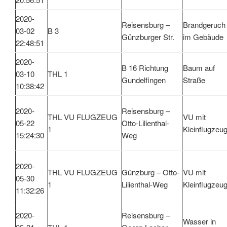
2020-
Reisensburg –
Brandgeruch
03-02
B 3
Günzburger Str.
im Gebäude
22:48:51
2020-
B 16 Richtung
Baum auf
03-10
THL 1
Gundelfingen
Straße
10:38:42
2020-
Reisensburg –
THL VU FLUGZEUG
VU mit
05-22
Otto-Lilienthal-
1
Kleinflugzeu
15:24:30
Weg
2020-
THL VU FLUGZEUG
Günzburg – Otto-
VU mit
05-30
1
Lilienthal-Weg
Kleinflugzeu
11:32:26
2020-
Reisensburg –
Wasser in