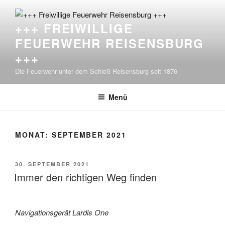
Zum
Inhalt
+++ FREIWILLIGE
springen
FEUERWEHR REISENSBURG
+++
Die Feuerwehr unter dem Schloß Reisensburg seit 1876
Menü
MONAT:
SEPTEMBER 2021
VERÖFFENTLICHT
30. SEPTEMBER 2021
AM
Immer den richtigen Weg finden
Navigationsgerät Lardis One