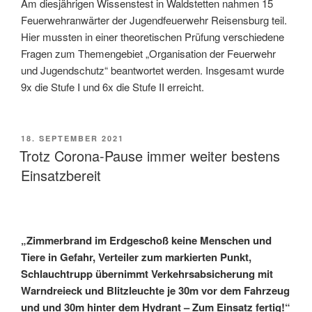
Am diesjährigen Wissenstest in Waldstetten nahmen 15
Feuerwehranwärter der Jugendfeuerwehr Reisensburg teil.
Hier mussten in einer theoretischen Prüfung verschiedene
Fragen zum Themengebiet „Organisation der Feuerwehr
und Jugendschutz“ beantwortet werden. Insgesamt wurde
9x die Stufe I und 6x die Stufe II erreicht.
VERÖFFENTLICHT
18. SEPTEMBER 2021
AM
Trotz Corona-Pause immer weiter bestens
Einsatzbereit
„Zimmerbrand im Erdgeschoß keine Menschen und
Tiere in Gefahr, Verteiler zum markierten Punkt,
Schlauchtrupp übernimmt Verkehrsabsicherung mit
Warndreieck und Blitzleuchte je 30m vor dem Fahrzeug
und und 30m hinter dem Hydrant – Zum Einsatz fertig!“