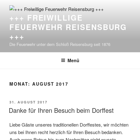
Zum
Inhalt
+++ FREIWILLIGE
springen
FEUERWEHR REISENSBURG
+++
Die Feuerwehr unter dem Schloß Reisensburg seit 1876
Menü
MONAT:
AUGUST 2017
VERÖFFENTLICHT
31. AUGUST 2017
AM
Danke für Ihren Besuch beim Dorffest
Liebe Gäste unseres traditionellen Dorffestes, wir möchten
uns bei Ihnen recht herzlich für Ihren Besuch bedanken.
Auch wenn Petrus bis zum Nachmittag nicht wusste