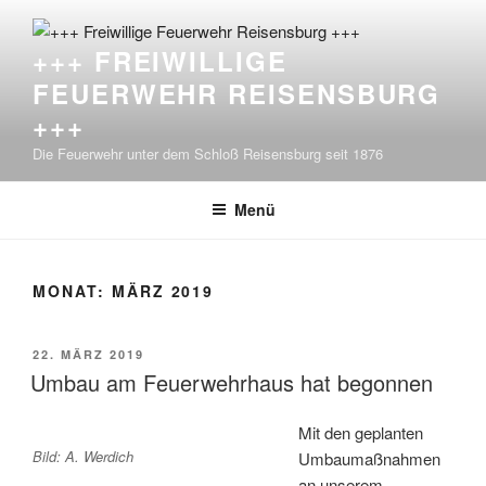
Zum
Inhalt
+++ FREIWILLIGE
springen
FEUERWEHR REISENSBURG
+++
Die Feuerwehr unter dem Schloß Reisensburg seit 1876
Menü
MONAT:
MÄRZ 2019
VERÖFFENTLICHT
22. MÄRZ 2019
AM
Umbau am Feuerwehrhaus hat begonnen
Mit den geplanten
Bild: A. Werdich
Umbaumaßnahmen
an unserem