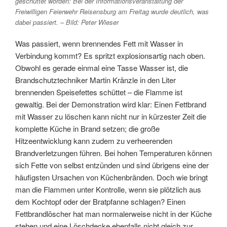
geschüttet worden: Bei der Informationsveranstaltung der
Freiwilligen Feierwehr Reisensburg am Freitag wurde deutlich, was
dabei passiert. – Bild: Peter Wieser
Was passiert, wenn brennendes Fett mit Wasser in
Verbindung kommt? Es spritzt explosionsartig nach oben.
Obwohl es gerade einmal eine Tasse Wasser ist, die
Brandschutztechniker Martin Kränzle in den Liter
brennenden Speisefettes schüttet – die Flamme ist
gewaltig. Bei der Demonstration wird klar: Einen Fettbrand
mit Wasser zu löschen kann nicht nur in kürzester Zeit die
komplette Küche in Brand setzen; die große
Hitzeentwicklung kann zudem zu verheerenden
Brandverletzungen führen. Bei hohen Temperaturen können
sich Fette von selbst entzünden und sind übrigens eine der
häufigsten Ursachen von Küchenbränden. Doch wie bringt
man die Flammen unter Kontrolle, wenn sie plötzlich aus
dem Kochtopf oder der Bratpfanne schlagen? Einen
Fettbrandlöscher hat man normalerweise nicht in der Küche
stehen und eine Löschdecke ebenfalls nicht gleich zur