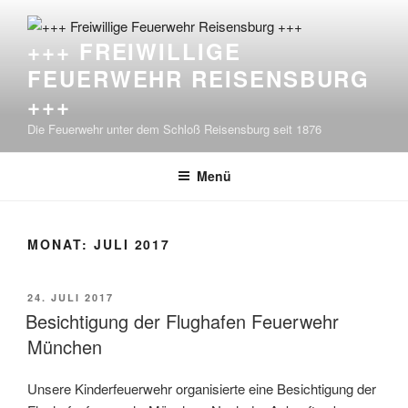
Zum
Inhalt
+++ FREIWILLIGE
springen
FEUERWEHR REISENSBURG
+++
Die Feuerwehr unter dem Schloß Reisensburg seit 1876
Menü
MONAT:
JULI 2017
VERÖFFENTLICHT
24. JULI 2017
AM
Besichtigung der Flughafen Feuerwehr
München
Unsere Kinderfeuerwehr organisierte eine Besichtigung der