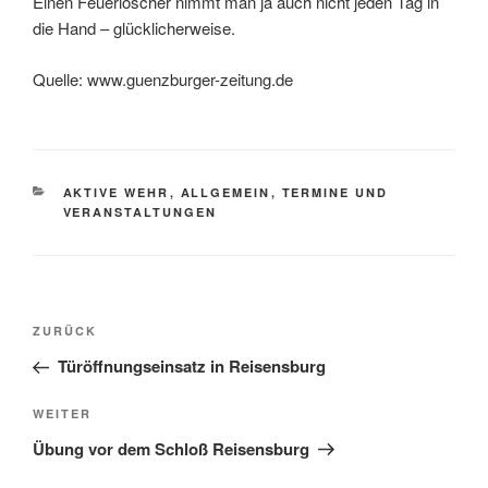
Einen Feuerlöscher nimmt man ja auch nicht jeden Tag in
die Hand – glücklicherweise.
Quelle: www.guenzburger-zeitung.de
KATEGORIEN
AKTIVE WEHR
,
ALLGEMEIN
,
TERMINE UND
VERANSTALTUNGEN
Beitragsnavigation
Vorheriger
ZURÜCK
Beitrag
Türöffnungseinsatz in Reisensburg
Nächster
WEITER
Beitrag
Übung vor dem Schloß Reisensburg