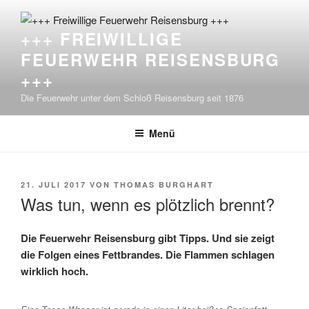
Zum
Inhalt
+++ FREIWILLIGE
springen
FEUERWEHR REISENSBURG
+++
Die Feuerwehr unter dem Schloß Reisensburg seit 1876
Menü
VERÖFFENTLICHT
21. JULI 2017
VON
THOMAS BURGHART
AM
Was tun, wenn es plötzlich brennt?
Die Feuerwehr Reisensburg gibt Tipps. Und sie zeigt
die Folgen eines Fettbrandes. Die Flammen schlagen
wirklich hoch.