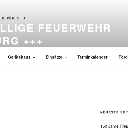
ILLIGE FEUERWEHR
URG +++
ß Reisensburg seit 1876
Gerätehaus
Einsätze
Terminkalender
Förd
NEUESTE BE
150 Jahre Frei