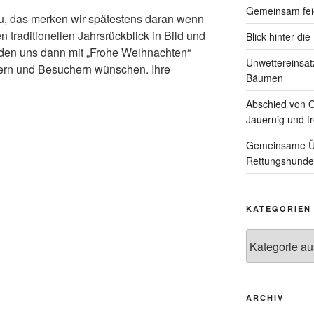
Gemeinsam feie
u, das merken wir spätestens daran wenn
n traditionellen Jahrsrückblick in Bild und
Blick hinter di
den uns dann mit „Frohe Weihnachten“
Unwettereinsa
ern und Besuchern wünschen. Ihre
Bäumen
Abschied von 
Jauernig und f
Gemeinsame Üb
Rettungshunde
KATEGORIEN
Kategorien
ARCHIV