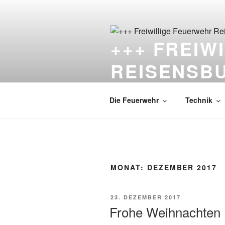
Zum
Inhalt
springen
+++ FREIW
REISENSB
Die Feuerwehr unter dem Schlo
Die Feuerwehr
Technik
MONAT:
DEZEMBER 2017
VERÖFFENTLICHT
23. DEZEMBER 2017
AM
Frohe Weihnachten