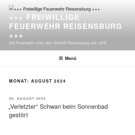
Zum
Inhalt
+++ FREIWILLIGE
springen
FEUERWEHR REISENSBURG
+++
Die Feuerwehr unter dem Schloß Reisensburg seit 1876
Menü
MONAT:
AUGUST 2024
VERÖFFENTLICHT
30. AUGUST 2024
AM
„Verletzter“ Schwan beim Sonnenbad
gestört