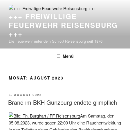
Zum
Inhalt
+++ FREIWILLIGE
springen
FEUERWEHR REISENSBURG
+++
Die Feuerwehr unter dem Schloß Reisensburg seit 1876
Menü
MONAT:
AUGUST 2023
VERÖFFENTLICHT
6. AUGUST 2023
AM
Brand im BKH Günzburg endete glimpflich
Am Samstag, den
05.08.2023, wurde gegen 22:00 Uhr eine Rauchentwicklung
in den Toiletten eines Gebäudes des Bezirkskrankenhaus