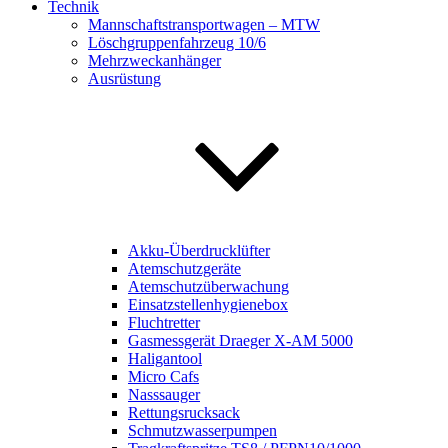
Technik
Mannschaftstransportwagen – MTW
Löschgruppenfahrzeug 10/6
Mehrzweckanhänger
Ausrüstung
Akku-Überdrucklüfter
Atemschutzgeräte
Atemschutzüberwachung
Einsatzstellenhygienebox
Fluchtretter
Gasmessgerät Draeger X-AM 5000
Haligantool
Micro Cafs
Nasssauger
Rettungsrucksack
Schmutzwasserpumpen