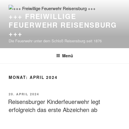
Zum
Inhalt
+++ FREIWILLIGE
springen
FEUERWEHR REISENSBURG
+++
Die Feuerwehr unter dem Schloß Reisensburg seit 1876
Menü
MONAT:
APRIL 2024
VERÖFFENTLICHT
20. APRIL 2024
AM
Reisensburger Kinderfeuerwehr legt
erfolgreich das erste Abzeichen ab