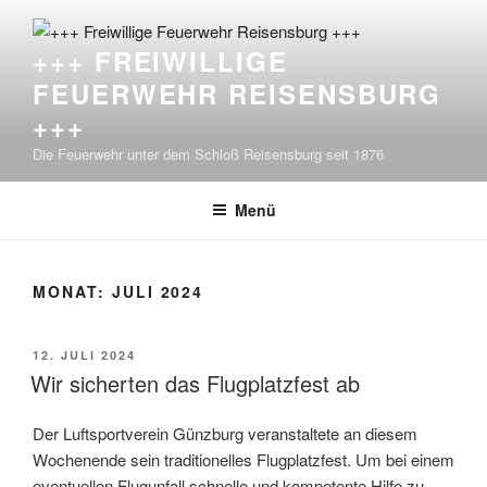
Zum
Inhalt
+++ FREIWILLIGE
springen
FEUERWEHR REISENSBURG
+++
Die Feuerwehr unter dem Schloß Reisensburg seit 1876
Menü
MONAT:
JULI 2024
VERÖFFENTLICHT
12. JULI 2024
AM
Wir sicherten das Flugplatzfest ab
Der Luftsportverein Günzburg veranstaltete an diesem
Wochenende sein traditionelles Flugplatzfest. Um bei einem
eventuellen Flugunfall schnelle und kompetente Hilfe zu