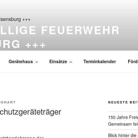
ILLIGE FEUERWEHR
URG +++
ß Reisensburg seit 1876
Gerätehaus
Einsätze
Terminkalender
Förd
RGHART
NEUESTE BE
chutzgeräteträger
150 Jahre Frei
Gemeinsam feie
Blick hinter di