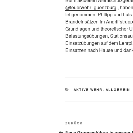
Beim aktuellen Atemschutzgerät
@feuerwehr_guenzburg
, haben
teilgenommen: Philipp und Luis 
Brandeinsätzen im Angriffstrup
Grundlagen und theoretischer U
Belastungsübungen, Stationsau
Einsatzübungen auf dem Lehrp
Einsätzen nach Hause und dank
KATEGORIEN
AKTIVE WEHR
,
ALLGEMEIN
Beitragsnavigation
Vorheriger
ZURÜCK
Beitrag
Neue Gruppenführer in unserer