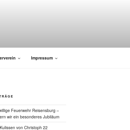
erverein
Impressum
ITRÄGE
willige Feuerwehr Reisensburg –
rn wir ein besonderes Jubiläum
e Kulissen von Christoph 22