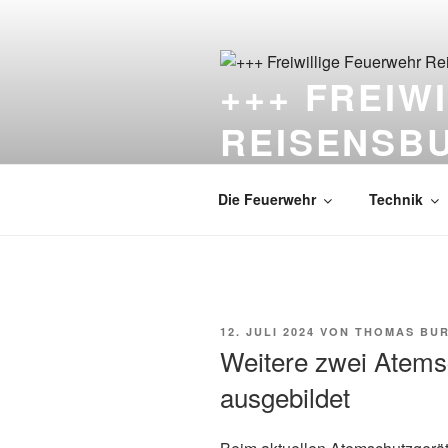
Zum
Inhalt
springen
+++ FREIW
REISENSB
Die Feuerwehr unter dem Schlo
Die Feuerwehr
Technik
VERÖFFENTLICHT
12. JULI 2024
VON
THOMAS BU
AM
Weitere zwei Atems
ausgebildet