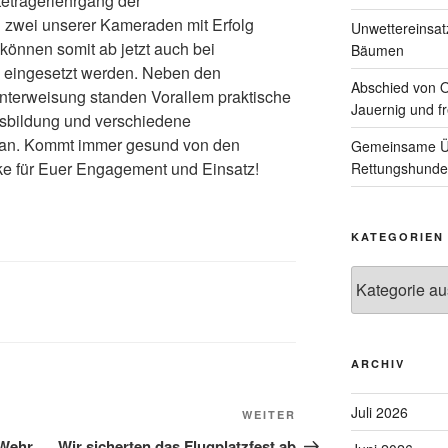
eträgerlehrgang der
 zwei unserer Kameraden mit Erfolg
Unwettereinsa
können somit ab jetzt auch bei
Bäumen
p eingesetzt werden. Neben den
Abschied von 
nterweisung standen Vorallem praktische
Jauernig und f
sbildung und verschiedene
lan. Kommt immer gesund von den
Gemeinsame Üb
e für Euer Engagement und Einsatz!
Rettungshunde
KATEGORIEN
Kategorien
ARCHIV
Juli 2026
Nächster
WEITER
Beitrag
 Wehr
Wir sicherten das Flugplatzfest ab