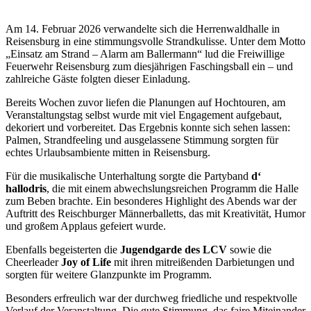
Am 14. Februar 2026 verwandelte sich die Herrenwaldhalle in
Reisensburg in eine stimmungsvolle Strandkulisse. Unter dem Motto
„Einsatz am Strand – Alarm am Ballermann“ lud die Freiwillige
Feuerwehr Reisensburg zum diesjährigen Faschingsball ein – und
zahlreiche Gäste folgten dieser Einladung.
Bereits Wochen zuvor liefen die Planungen auf Hochtouren, am
Veranstaltungstag selbst wurde mit viel Engagement aufgebaut,
dekoriert und vorbereitet. Das Ergebnis konnte sich sehen lassen:
Palmen, Strandfeeling und ausgelassene Stimmung sorgten für
echtes Urlaubsambiente mitten in Reisensburg.
Für die musikalische Unterhaltung sorgte die Partyband
d‘
hallodris
, die mit einem abwechslungsreichen Programm die Halle
zum Beben brachte. Ein besonderes Highlight des Abends war der
Auftritt des Reischburger Männerballetts, das mit Kreativität, Humor
und großem Applaus gefeiert wurde.
Ebenfalls begeisterten die
Jugendgarde des LCV
sowie die
Cheerleader
Joy of Life
mit ihren mitreißenden Darbietungen und
sorgten für weitere Glanzpunkte im Programm.
Besonders erfreulich war der durchweg friedliche und respektvolle
Verlauf der Veranstaltung. Die gute Stimmung, das faire Miteinander