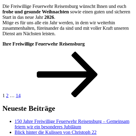
Die Freiwillige Feuerwehr Reisensburg wünscht Ihnen und euch
frohe und gesunde Weihnachten
sowie einen guten und sicheren
Start in das neue Jahr
2026
.
Möge es für uns alle ein Jahr werden, in dem wir weiterhin
zusammenhalten, füreinander da sind und mit voller Kraft unseren
Dienst am Nächsten leisten.
Ihre Freiwillige Feuerwehr Reisensburg
Seitennummerierung
Seite
Seite
Seite
Nächste
Seite
der
Beiträge
1
2
…
14
Neueste Beiträge
150 Jahre Freiwillige Feuerwehr Reisensburg – Gemeinsam
feiern wir ein besonderes Jubiläum
Blick hinter die Kulissen von Christoph 22