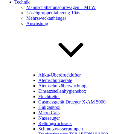
Technik
Mannschaftstransportwagen – MTW
Löschgruppenfahrzeug 10/6
Mehrzweckanhänger
Ausrüstung
Akku-Überdrucklüfter
Atemschutzgeräte
Atemschutzüberwachung
Einsatzstellenhygienebox
Fluchtretter
Gasmessgerät Draeger X-AM 5000
Haligantool
Micro Cafs
Nasssauger
Rettungsrucksack
Schmutzwasserpumpen