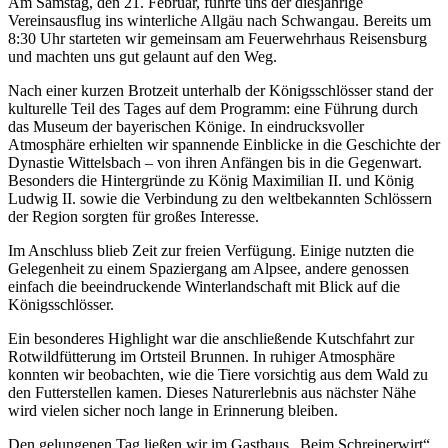
Am Samstag, den 21. Februar, führte uns der diesjährige
Vereinsausflug ins winterliche Allgäu nach Schwangau. Bereits um
8:30 Uhr starteten wir gemeinsam am Feuerwehrhaus Reisensburg
und machten uns gut gelaunt auf den Weg.
Nach einer kurzen Brotzeit unterhalb der Königsschlösser stand der
kulturelle Teil des Tages auf dem Programm: eine Führung durch
das Museum der bayerischen Könige. In eindrucksvoller
Atmosphäre erhielten wir spannende Einblicke in die Geschichte der
Dynastie Wittelsbach – von ihren Anfängen bis in die Gegenwart.
Besonders die Hintergründe zu König Maximilian II. und König
Ludwig II. sowie die Verbindung zu den weltbekannten Schlössern
der Region sorgten für großes Interesse.
Im Anschluss blieb Zeit zur freien Verfügung. Einige nutzten die
Gelegenheit zu einem Spaziergang am Alpsee, andere genossen
einfach die beeindruckende Winterlandschaft mit Blick auf die
Königsschlösser.
Ein besonderes Highlight war die anschließende Kutschfahrt zur
Rotwildfütterung im Ortsteil Brunnen. In ruhiger Atmosphäre
konnten wir beobachten, wie die Tiere vorsichtig aus dem Wald zu
den Futterstellen kamen. Dieses Naturerlebnis aus nächster Nähe
wird vielen sicher noch lange in Erinnerung bleiben.
Den gelungenen Tag ließen wir im Gasthaus „Beim Schreinerwirt“