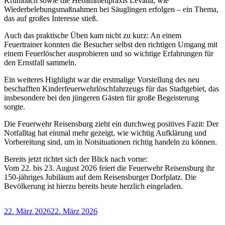
Krumbach sowie die Hebammenpraxis Levana, wie
Wiederbelebungsmaßnahmen bei Säuglingen erfolgen – ein Thema,
das auf großes Interesse stieß.
Auch das praktische Üben kam nicht zu kurz: An einem
Feuertrainer konnten die Besucher selbst den richtigen Umgang mit
einem Feuerlöscher ausprobieren und so wichtige Erfahrungen für
den Ernstfall sammeln.
Ein weiteres Highlight war die erstmalige Vorstellung des neu
beschafften Kinderfeuerwehrlöschfahrzeugs für das Stadtgebiet, das
insbesondere bei den jüngeren Gästen für große Begeisterung
sorgte.
Die Feuerwehr Reisensburg zieht ein durchweg positives Fazit: Der
Notfalltag hat einmal mehr gezeigt, wie wichtig Aufklärung und
Vorbereitung sind, um in Notsituationen richtig handeln zu können.
Bereits jetzt richtet sich der Blick nach vorne:
Vom 22. bis 23. August 2026 feiert die Feuerwehr Reisensburg ihr
150-jähriges Jubiläum auf dem Reisensburger Dorfplatz. Die
Bevölkerung ist hierzu bereits heute herzlich eingeladen.
Veröffentlicht
22. März 2026
22. März 2026
am