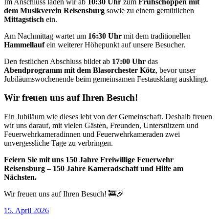
Im Anschluss laden wir ab
10:30 Uhr
zum
Frühschoppen mit
dem Musikverein Reisensburg
sowie zu einem gemütlichen
Mittagstisch
ein.
Am Nachmittag wartet um
16:30 Uhr
mit dem traditionellen
Hammellauf
ein weiterer Höhepunkt auf unsere Besucher.
Den festlichen Abschluss bildet ab
17:00 Uhr
das
Abendprogramm mit dem Blasorchester Kötz
, bevor unser
Jubiläumswochenende beim gemeinsamen Festausklang ausklingt.
Wir freuen uns auf Ihren Besuch!
Ein Jubiläum wie dieses lebt von der Gemeinschaft. Deshalb freuen
wir uns darauf, mit vielen Gästen, Freunden, Unterstützern und
Feuerwehrkameradinnen und Feuerwehrkameraden zwei
unvergessliche Tage zu verbringen.
Feiern Sie mit uns 150 Jahre Freiwillige Feuerwehr
Reisensburg – 150 Jahre Kameradschaft und Hilfe am
Nächsten.
Wir freuen uns auf Ihren Besuch! 🚒🎉
Veröffentlicht
15. April 2026
am