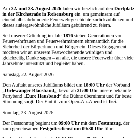
Am
22. und 23. August 2026
laden wir herzlich auf den
Dorfplatz
in der Kirchstraße in Reisensburg
ein, um gemeinsam auf
eineinhalb Jahrhunderte Feuerwehrgeschichte zurückzublicken und
dieses außergewöhnliche Jubiläum gebührend zu feiern.
Seit unserer Gründung im Jahr
1876
stehen Generationen von
Feuerwehrfrauen und Feuerwehrmännern ehrenamtlich für die
Sicherheit der Bürgerinnen und Bürger ein. Dieses Engagement
möchten wir an unserem Festwochenende würdigen und
gleichzeitig Danke sagen – an alle, die unsere Feuerwehr über viele
Jahrzehnte unterstützt und begleitet haben.
Samstag, 22. August 2026
Den Auftakt unseres Jubiläums bildet um
18:00 Uhr
der Vorband
„
Dirlewanger Blaosband
„, bevor ab
21:00 Uhr
unsere bekannte
Partyband
„Eure Hausband“
die Bühne übernimmt und für beste
Stimmung sorgt. Der Eintritt zum Open-Air-Abend ist
frei
.
Sonntag, 23. August 2026
Der Festsonntag beginnt um
09:00 Uhr
mit dem
Festumzug
, der
zum gemeinsamen
Festgottesdienst um 09:30 Uhr
führt.