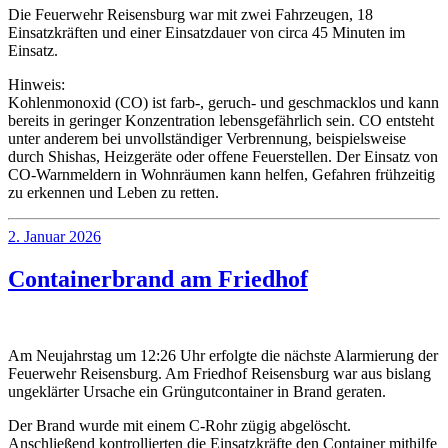
Die Feuerwehr Reisensburg war mit zwei Fahrzeugen, 18
Einsatzkräften und einer Einsatzdauer von circa 45 Minuten im
Einsatz.
Hinweis:
Kohlenmonoxid (CO) ist farb-, geruch- und geschmacklos und kann
bereits in geringer Konzentration lebensgefährlich sein. CO entsteht
unter anderem bei unvollständiger Verbrennung, beispielsweise
durch Shishas, Heizgeräte oder offene Feuerstellen. Der Einsatz von
CO-Warnmeldern in Wohnräumen kann helfen, Gefahren frühzeitig
zu erkennen und Leben zu retten.
Veröffentlicht
2. Januar 2026
am
Containerbrand am Friedhof
Am Neujahrstag um 12:26 Uhr erfolgte die nächste Alarmierung der
Feuerwehr Reisensburg. Am Friedhof Reisensburg war aus bislang
ungeklärter Ursache ein Grüngutcontainer in Brand geraten.
Der Brand wurde mit einem C-Rohr zügig abgelöscht.
Anschließend kontrollierten die Einsatzkräfte den Container mithilfe