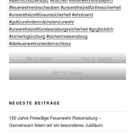
#feuerwehreninschwaben
#unserefreizeitfürihresicherheit
#unserefreizeitfüreuresicherheit
#ehrenamt
#gottzurehrdemnächstenzurwehr
#unserefreizeitfürreisensburgssicherheit
#gzglücklich
#sicheringünzburg
#sicherinreisensburg
#diefeuerwehrunterdemschloss
Bild: C. Stelzle
Bild: Th. Burghart
Bild: Th. Burghart
NEUESTE BEITRÄGE
150 Jahre Freiwillige Feuerwehr Reisensburg –
Gemeinsam feiern wir ein besonderes Jubiläum