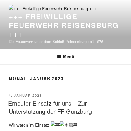
Zum
Inhalt
+++ FREIWILLIGE
springen
FEUERWEHR REISENSBURG
+++
Die Feuerwehr unter dem Schloß Reisensburg seit 1876
Menü
MONAT:
JANUAR 2023
VERÖFFENTLICHT
4. JANUAR 2023
AM
Erneuter Einsatz für uns – Zur
Unterstützung der FF Günzburg
Wir waren im Einsatz