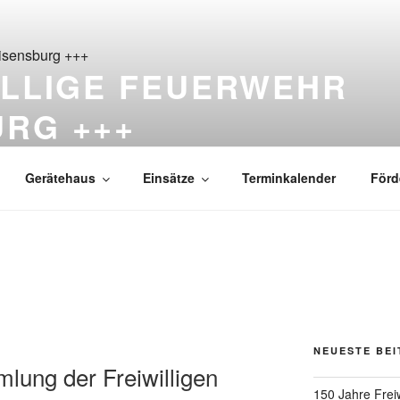
ILLIGE FEUERWEHR
URG +++
ß Reisensburg seit 1876
Gerätehaus
Einsätze
Terminkalender
Förd
NEUESTE BE
lung der Freiwilligen
150 Jahre Frei