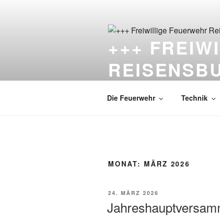
Zum
Inhalt
springen
+++ FREIW
REISENSB
Die Feuerwehr unter dem Schlo
Die Feuerwehr
Technik
MONAT:
MÄRZ 2026
VERÖFFENTLICHT
24. MÄRZ 2026
AM
Jahreshauptversamm