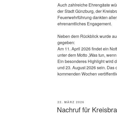
Auch zahlreiche Ehrengäste würd
der Stadt Günzburg, der Kreisbr
Feuerwehrführung dankten allen 
ehrenamtliches Engagement.
Neben dem Rückblick wurde auc
gegeben:
Am 11. April 2026 findet ein Not
unter dem Motto „Was tun, wenn…
Ein besonderes Highlight wird d
und 23. August 2026 sein. Das d
kommenden Wochen veröffentlic
VERÖFFENTLICHT
22. MÄRZ 2026
AM
Nachruf für Kreisbra