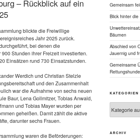
urg – Rückblick auf ein
Gemeinsam feie
025
Blick hinter di
Unwettereinsa
mmlung blickte die Freiwillige
Bäumen
ereignisreiches Jahr 2025 zurück.
urchgeführt, bei denen die
Abschied von 
900 Stunden ihrer Freizeit investierten.
Jauernig und f
i 20 Einsätzen rund 730 Einsatzstunden.
Gemeinsame Üb
Rettungshunde
nder Werdich und Christian Stelzle
stungsbereitschaft und den Zusammenhalt
eulich war die Aufnahme von sechs neuen
KATEGORIEN
Jule Baur, Lena Gollmitzer, Tobias Anwald,
ffmann und Tobias Mayer wurden per
Kategorien
ommen geheißen. Damit zählt die aktive
äfte, darunter sechs Frauen.
ARCHIV
Versammlung waren die Beförderungen: