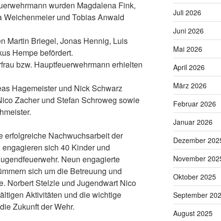
euerwehrmann wurden Magdalena Fink,
Juli 2026
nna Weichenmeier und Tobias Anwald
Juni 2026
Martin Briegel, Jonas Hennig, Luis
Mai 2026
kus Hempe befördert.
frau bzw. Hauptfeuerwehrmann erhielten
April 2026
März 2026
eas Hagemeister und Nick Schwarz
 Nico Zacher und Stefan Schroweg sowie
Februar 2026
hmeister.
Januar 2026
e erfolgreiche Nachwuchsarbeit der
Dezember 202
 engagieren sich 40 Kinder und
 Jugendfeuerwehr. Neun engagierte
November 202
kümmern sich um die Betreuung und
Oktober 2025
. Norbert Stelzle und Jugendwart Nico
ältigen Aktivitäten und die wichtige
September 20
die Zukunft der Wehr.
August 2025