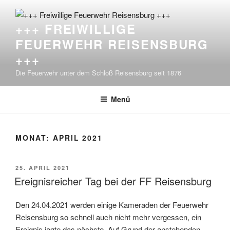
Zum
Inhalt
+++ FREIWILLIGE
springen
FEUERWEHR REISENSBURG
+++
Die Feuerwehr unter dem Schloß Reisensburg seit 1876
Menü
MONAT:
APRIL 2021
VERÖFFENTLICHT
25. APRIL 2021
AM
Ereignisreicher Tag bei der FF Reisensburg
Den 24.04.2021 werden einige Kameraden der Feuerwehr
Reisensburg so schnell auch nicht mehr vergessen, ein
Ereignis jagte das nächste. Auf Grund der anstehenden