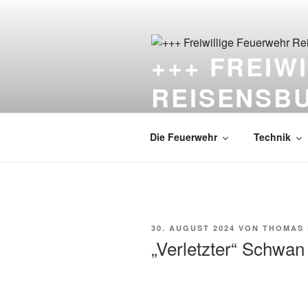
Zum
Inhalt
springen
+++ FREIW
REISENSB
Die Feuerwehr unter dem Schlo
Die Feuerwehr
Technik
VERÖFFENTLICHT
30. AUGUST 2024
VON
THOMAS
AM
„Verletzter“ Schwa