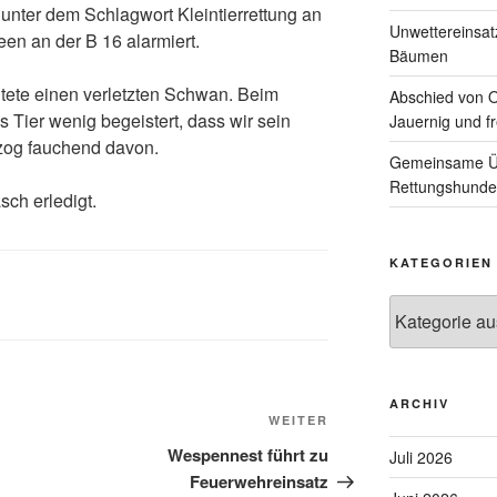
unter dem Schlagwort Kleintierrettung an
Unwettereinsa
en an der B 16 alarmiert.
Bäumen
tete einen verletzten Schwan. Beim
Abschied von 
 Tier wenig begeistert, dass wir sein
Jauernig und f
zog fauchend davon.
Gemeinsame Üb
Rettungshunde
sch erledigt.
KATEGORIEN
Kategorien
ARCHIV
Nächster
WEITER
Beitrag
Wespennest führt zu
Juli 2026
Feuerwehreinsatz