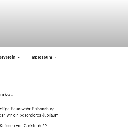
erverein
Impressum
ITRÄGE
willige Feuerwehr Reisensburg –
rn wir ein besonderes Jubiläum
e Kulissen von Christoph 22