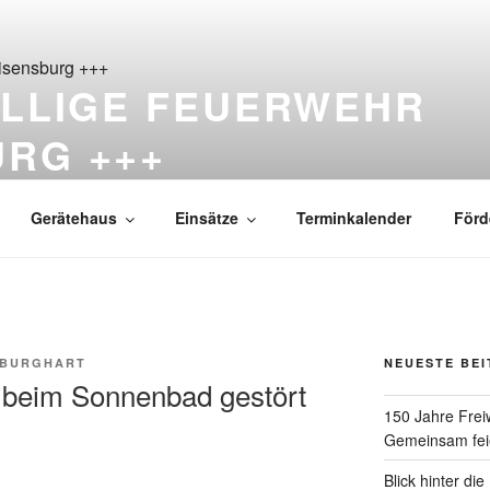
ILLIGE FEUERWEHR
URG +++
ß Reisensburg seit 1876
Gerätehaus
Einsätze
Terminkalender
Förd
 BURGHART
NEUESTE BE
n beim Sonnenbad gestört
150 Jahre Frei
Gemeinsam feie
Blick hinter di