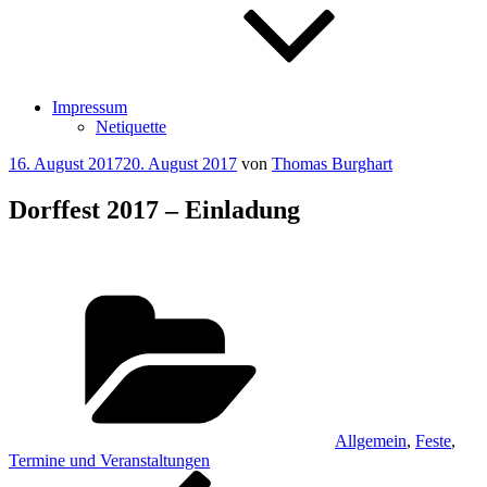
Impressum
Netiquette
Veröffentlicht
16. August 2017
20. August 2017
von
Thomas Burghart
am
Dorffest 2017 – Einladung
Kategorien
Allgemein
,
Feste
,
Termine und Veranstaltungen
Beitragsnavigation
Vorheriger