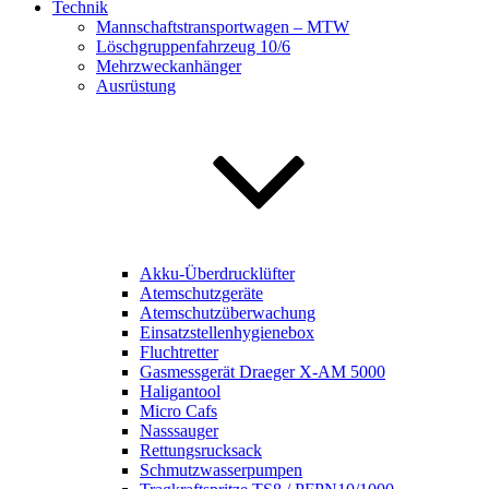
Technik
Mannschaftstransportwagen – MTW
Löschgruppenfahrzeug 10/6
Mehrzweckanhänger
Ausrüstung
Akku-Überdrucklüfter
Atemschutzgeräte
Atemschutzüberwachung
Einsatzstellenhygienebox
Fluchtretter
Gasmessgerät Draeger X-AM 5000
Haligantool
Micro Cafs
Nasssauger
Rettungsrucksack
Schmutzwasserpumpen