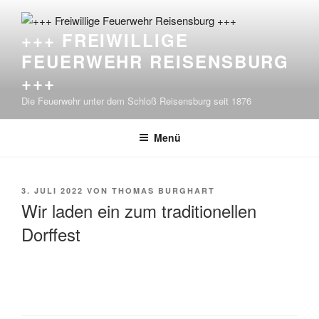
Zum
Inhalt
+++ FREIWILLIGE
springen
FEUERWEHR REISENSBURG
+++
Die Feuerwehr unter dem Schloß Reisensburg seit 1876
Menü
VERÖFFENTLICHT
3. JULI 2022
VON
THOMAS BURGHART
AM
Wir laden ein zum traditionellen
Dorffest