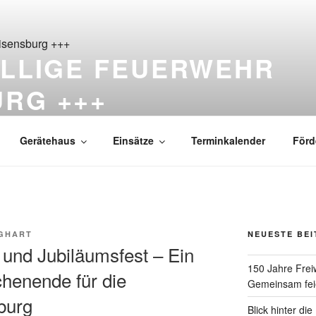
ILLIGE FEUERWEHR
URG +++
ß Reisensburg seit 1876
Gerätehaus
Einsätze
Terminkalender
Förd
GHART
NEUESTE BE
und Jubiläumsfest – Ein
150 Jahre Frei
henende für die
Gemeinsam feie
burg
Blick hinter di