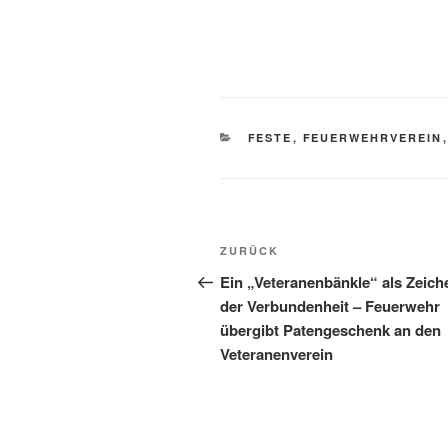
KATEGORIEN
FESTE
,
FEUERWEHRVEREIN
Beitragsnavigation
Vorheriger
ZURÜCK
Beitrag
Ein „Veteranenbänkle“ als Zeich
der Verbundenheit – Feuerwehr
übergibt Patengeschenk an den
Veteranenverein