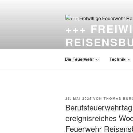
Zum
Inhalt
springen
+++ FREIW
REISENSB
Die Feuerwehr unter dem Schlo
Die Feuerwehr
Technik
VERÖFFENTLICHT
25. MAI 2025
VON
THOMAS BUR
AM
Berufsfeuerwehrtag 
ereignisreiches Woc
Feuerwehr Reisens