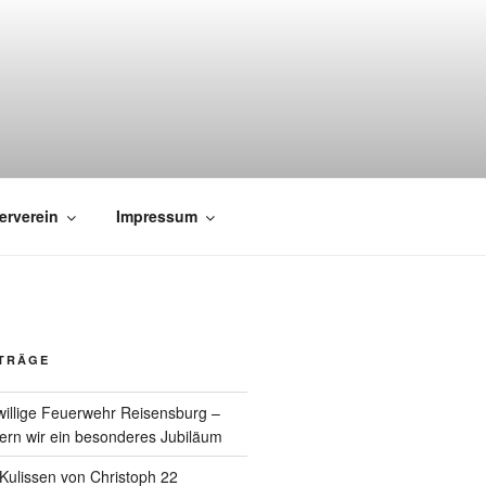
erverein
Impressum
ITRÄGE
willige Feuerwehr Reisensburg –
rn wir ein besonderes Jubiläum
e Kulissen von Christoph 22