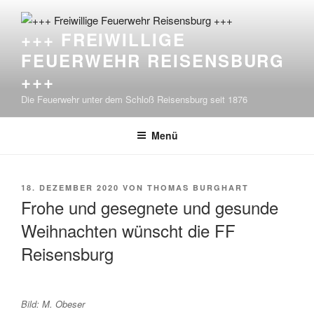
Zum
Inhalt
+++ FREIWILLIGE
springen
FEUERWEHR REISENSBURG
+++
Die Feuerwehr unter dem Schloß Reisensburg seit 1876
Menü
VERÖFFENTLICHT
18. DEZEMBER 2020
VON
THOMAS BURGHART
AM
Frohe und gesegnete und gesunde
Weihnachten wünscht die FF
Reisensburg
Bild: M. Obeser