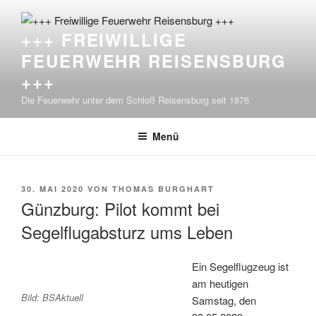
Zum
Inhalt
+++ FREIWILLIGE
springen
FEUERWEHR REISENSBURG
+++
Die Feuerwehr unter dem Schloß Reisensburg seit 1876
Menü
VERÖFFENTLICHT
30. MAI 2020
VON
THOMAS BURGHART
AM
Günzburg: Pilot kommt bei
Segelflugabsturz ums Leben
Ein Segelflugzeug ist
am heutigen
Bild: BSAktuell
Samstag, den