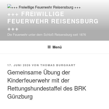
Zum
Inhalt
+++ FREIWILLIGE
springen
FEUERWEHR REISENSBURG
+++
Die Feuerwehr unter dem Schloß Reisensburg seit 1876
Menü
VERÖFFENTLICHT
17. JUNI 2026
VON
THOMAS BURGHART
AM
Gemeinsame Übung der
Kinderfeuerwehr mit der
Rettungshundestaffel des BRK
Günzburg