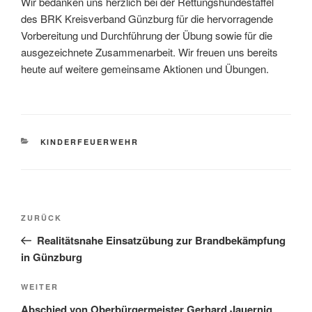
Wir bedanken uns herzlich bei der Rettungshundestaffel
des BRK Kreisverband Günzburg für die hervorragende
Vorbereitung und Durchführung der Übung sowie für die
ausgezeichnete Zusammenarbeit. Wir freuen uns bereits
heute auf weitere gemeinsame Aktionen und Übungen.
KATEGORIEN
KINDERFEUERWEHR
Beitragsnavigation
Vorheriger
ZURÜCK
Beitrag
Realitätsnahe Einsatzübung zur Brandbekämpfung
in Günzburg
Nächster
WEITER
Beitrag
Abschied von Oberbürgermeister Gerhard Jauernig