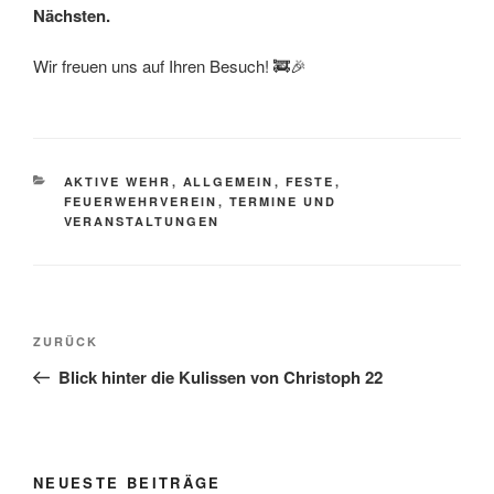
Nächsten.
Wir freuen uns auf Ihren Besuch! 🚒🎉
KATEGORIEN
AKTIVE WEHR
,
ALLGEMEIN
,
FESTE
,
FEUERWEHRVEREIN
,
TERMINE UND
VERANSTALTUNGEN
Beitragsnavigation
Vorheriger
ZURÜCK
Beitrag
Blick hinter die Kulissen von Christoph 22
NEUESTE BEITRÄGE