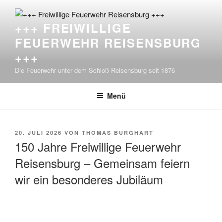
Zum
Inhalt
+++ FREIWILLIGE
springen
FEUERWEHR REISENSBURG
+++
Die Feuerwehr unter dem Schloß Reisensburg seit 1876
Menü
VERÖFFENTLICHT
20. JULI 2026
VON
THOMAS BURGHART
AM
150 Jahre Freiwillige Feuerwehr
Reisensburg – Gemeinsam feiern
wir ein besonderes Jubiläum