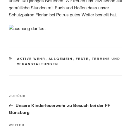
unser 140 jähriges Bestehen. Wir freuen uns jetzt schon auf
gemütliche Stunden mit Euch und Hoffen dass unser
Schutzpatron Florian bei Petrus gutes Wetter bestellt hat.
KATEGORIEN
AKTIVE WEHR
,
ALLGEMEIN
,
FESTE
,
TERMINE UND
VERANSTALTUNGEN
Beitragsnavigation
Vorheriger
ZURÜCK
Beitrag
Unsere Kinderfeuerwehr zu Besuch bei der FF
Günzburg
Nächster
WEITER