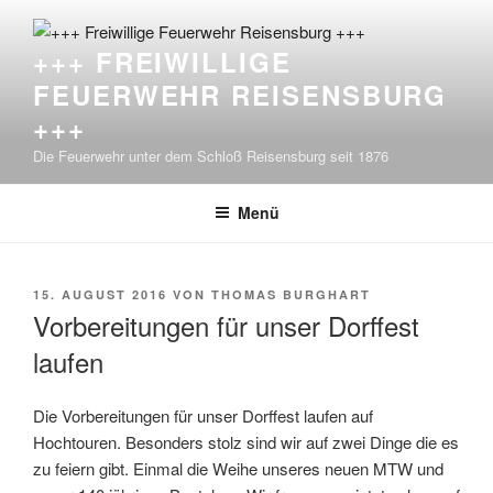
Zum
Inhalt
+++ FREIWILLIGE
springen
FEUERWEHR REISENSBURG
+++
Die Feuerwehr unter dem Schloß Reisensburg seit 1876
Menü
VERÖFFENTLICHT
15. AUGUST 2016
VON
THOMAS BURGHART
AM
Vorbereitungen für unser Dorffest
laufen
Die Vorbereitungen für unser Dorffest laufen auf
Hochtouren. Besonders stolz sind wir auf zwei Dinge die es
zu feiern gibt. Einmal die Weihe unseres neuen MTW und