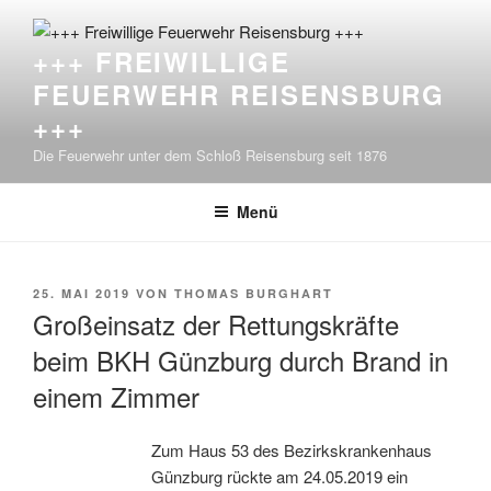
Zum
Inhalt
+++ FREIWILLIGE
springen
FEUERWEHR REISENSBURG
+++
Die Feuerwehr unter dem Schloß Reisensburg seit 1876
Menü
VERÖFFENTLICHT
25. MAI 2019
VON
THOMAS BURGHART
AM
Großeinsatz der Rettungskräfte
beim BKH Günzburg durch Brand in
einem Zimmer
Zum Haus 53 des Bezirkskrankenhaus
Günzburg rückte am 24.05.2019 ein