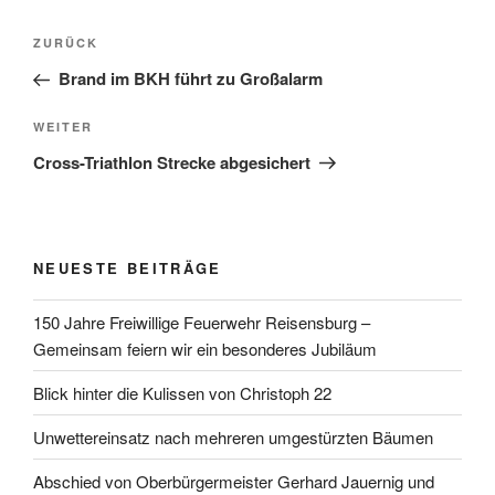
Beitragsnavigation
Vorheriger
ZURÜCK
Beitrag
Brand im BKH führt zu Großalarm
Nächster
WEITER
Beitrag
Cross-Triathlon Strecke abgesichert
NEUESTE BEITRÄGE
150 Jahre Freiwillige Feuerwehr Reisensburg –
Gemeinsam feiern wir ein besonderes Jubiläum
Blick hinter die Kulissen von Christoph 22
Unwettereinsatz nach mehreren umgestürzten Bäumen
Abschied von Oberbürgermeister Gerhard Jauernig und