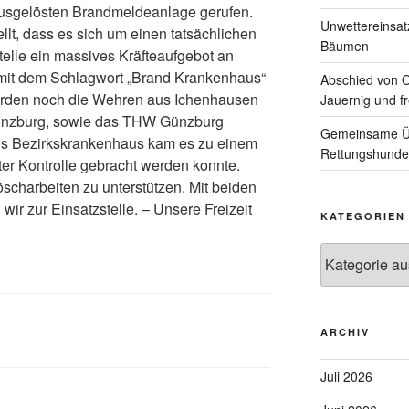
usgelösten Brandmeldeanlage gerufen.
Unwettereinsa
llt, dass es sich um einen tatsächlichen
Bäumen
telle ein massives Kräfteaufgebot an
mit dem Schlagwort „Brand Krankenhaus“
Abschied von 
wurden noch die Wehren aus Ichenhausen
Jauernig und f
ünzburg, sowie das THW Günzburg
Gemeinsame Üb
 des Bezirkskrankenhaus kam es zu einem
Rettungshunde
er Kontrolle gebracht werden konnte.
scharbeiten zu unterstützen. Mit beiden
ir zur Einsatzstelle. – Unsere Freizeit
KATEGORIEN
Kategorien
ARCHIV
Juli 2026