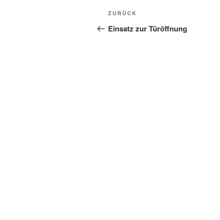
Beitragsnavigation
Vorheriger
ZURÜCK
Beitrag
Einsatz zur Türöffnung