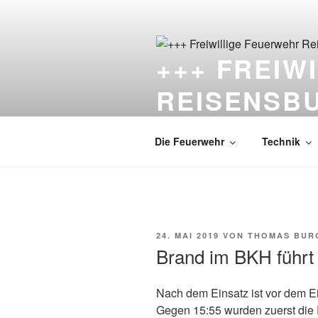
Zum
Inhalt
springen
+++ FREIW
REISENSB
Die Feuerwehr unter dem Schlo
Die Feuerwehr
Technik
VERÖFFENTLICHT
24. MAI 2019
VON
THOMAS BUR
AM
Brand im BKH führt
Nach dem Einsatz ist vor dem Ei
Gegen 15:55 wurden zuerst di