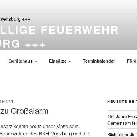
ILLIGE FEUERWEHR
URG +++
ß Reisensburg seit 1876
Gerätehaus
Einsätze
Terminkalender
Förd
GHART
NEUESTE BE
 zu Großalarm
150 Jahre Frei
Gemeinsam feie
nsatz könnte heute unser Motto sein.
e Feuerwehren des BKH Günzburg und die
Blick hinter di