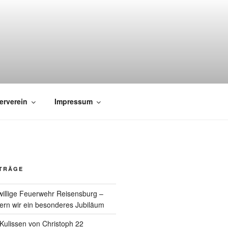
erverein
Impressum
ITRÄGE
willige Feuerwehr Reisensburg –
rn wir ein besonderes Jubiläum
e Kulissen von Christoph 22