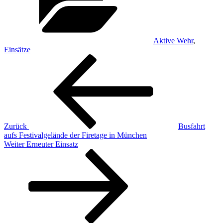
Aktive Wehr
,
Einsätze
Beitragsnavigation
Vorheriger
Beitrag
Zurück
Busfahrt
aufs Festivalgelände der Firetage in München
Nächster
Weiter
Erneuter Einsatz
Beitrag