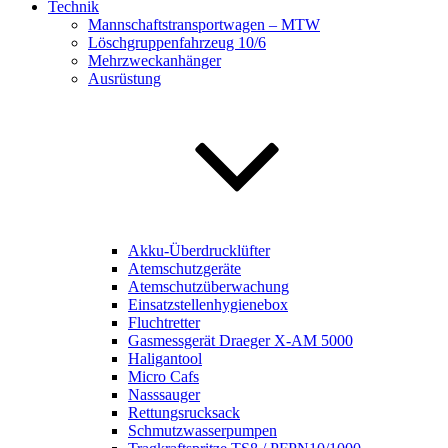
Technik
Mannschaftstransportwagen – MTW
Löschgruppenfahrzeug 10/6
Mehrzweckanhänger
Ausrüstung
Akku-Überdrucklüfter
Atemschutzgeräte
Atemschutzüberwachung
Einsatzstellenhygienebox
Fluchtretter
Gasmessgerät Draeger X-AM 5000
Haligantool
Micro Cafs
Nasssauger
Rettungsrucksack
Schmutzwasserpumpen