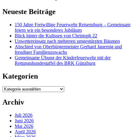
Neueste Beiträge
150 Jahre Freiwillige Feuerwehr Reisensburg – Gemeinsam
feiern wir ein besonderes Jubiläum
Blick hinter die Kulissen von Christoph 22
Unwettereinsatz nach mehreren umgestürzten Bäumen
Abschied von Oberbürgermeister Gerhard Jauernig und
freudiger Familienzuwachs
Gemeinsame Übung der Kinderfeuerwehr mit der
Rettungshundestaffel des BRK Günzburg
Kategorien
Kategorien
Archiv
Juli 2026
Juni 2026
Mai 2026
April 2026