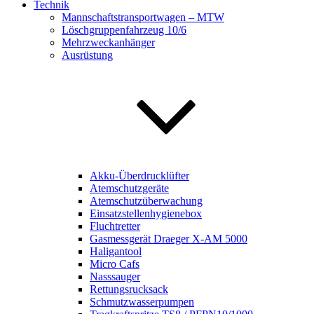
Technik
Mannschaftstransportwagen – MTW
Löschgruppenfahrzeug 10/6
Mehrzweckanhänger
Ausrüstung
Akku-Überdrucklüfter
Atemschutzgeräte
Atemschutzüberwachung
Einsatzstellenhygienebox
Fluchtretter
Gasmessgerät Draeger X-AM 5000
Haligantool
Micro Cafs
Nasssauger
Rettungsrucksack
Schmutzwasserpumpen