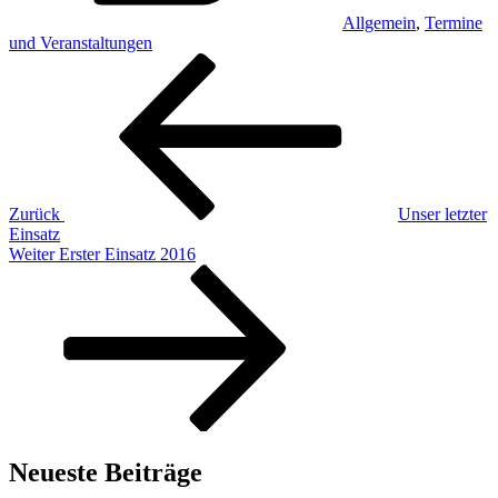
Allgemein
,
Termine
und Veranstaltungen
Beitragsnavigation
Vorheriger
Beitrag
Zurück
Unser letzter
Einsatz
Nächster
Weiter
Erster Einsatz 2016
Beitrag
Neueste Beiträge