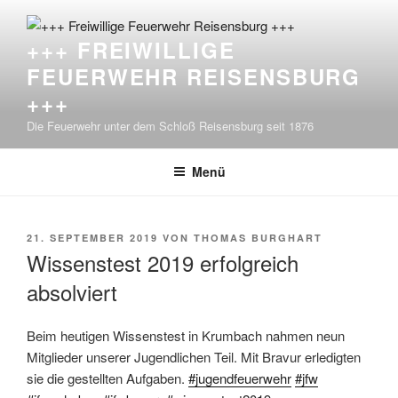
Zum
Inhalt
+++ FREIWILLIGE
springen
FEUERWEHR REISENSBURG
+++
Die Feuerwehr unter dem Schloß Reisensburg seit 1876
Menü
VERÖFFENTLICHT
21. SEPTEMBER 2019
VON
THOMAS BURGHART
AM
Wissenstest 2019 erfolgreich
absolviert
Beim heutigen Wissenstest in Krumbach nahmen neun
Mitglieder unserer Jugendlichen Teil. Mit Bravur erledigten
sie die gestellten Aufgaben.
#
jugendfeuerwehr
#
jfw