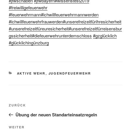
#
jfwschaben
#
jfwbayern
#
wissenstest2019
#
freiwilligefeuerwehr
#
feuerwehrmann
#
ichwillfeuerwehrmannwerden
#
ichwillfeuerwehrfrauwerden
#
unserefreizeitfürihresicherheit
#
unserefreizeitfüreuresicherheit
#
unserefreizeitfürreisensbur
gssicherheit
#
diefeuerwehrunterdemschloss
#
gzglücklich
#
glücklichingünzburg
KATEGORIEN
AKTIVE WEHR
,
JUGENDFEUERWEHR
Beitragsnavigation
Vorheriger
ZURÜCK
Beitrag
Übung der neuen Standarteinsatzregeln
Nächster
WEITER