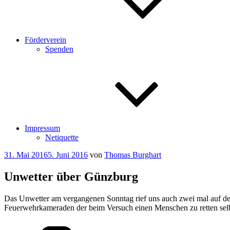
Förderverein
Spenden
Impressum
Netiquette
Veröffentlicht
31. Mai 2016
5. Juni 2016
von
Thomas Burghart
am
Unwetter über Günzburg
Das Unwetter am vergangenen Sonntag rief uns auch zwei mal auf den
Feuerwehrkameraden der beim Versuch einen Menschen zu retten selbs
Kategorien