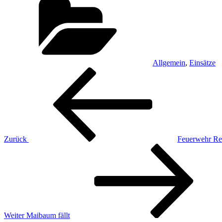
Allgemein
,
Einsätze
Beitragsnavigation
Vorheriger
Beitrag
Zurück
Feuerwehr Reis
Nächster
Beitrag
Weiter
Maibaum fällt