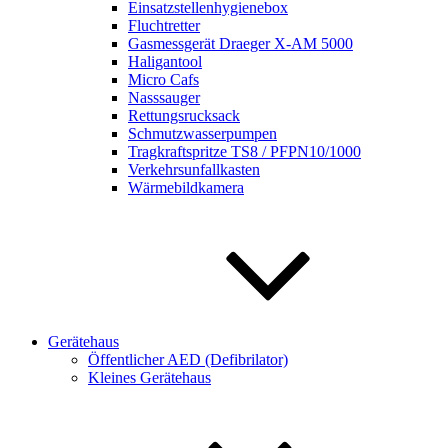
Einsatzstellenhygienebox
Fluchtretter
Gasmessgerät Draeger X-AM 5000
Haligantool
Micro Cafs
Nasssauger
Rettungsrucksack
Schmutzwasserpumpen
Tragkraftspritze TS8 / PFPN10/1000
Verkehrsunfallkasten
Wärmebildkamera
Gerätehaus
Öffentlicher AED (Defibrilator)
Kleines Gerätehaus