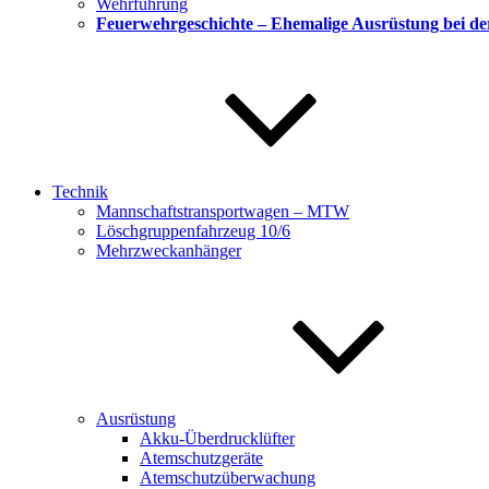
Wehrführung
Feuerwehrgeschichte – Ehemalige Ausrüstung bei d
Technik
Mannschaftstransportwagen – MTW
Löschgruppenfahrzeug 10/6
Mehrzweckanhänger
Ausrüstung
Akku-Überdrucklüfter
Atemschutzgeräte
Atemschutzüberwachung