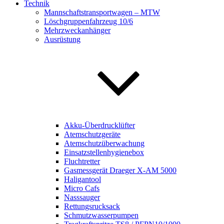
Technik
Mannschaftstransportwagen – MTW
Löschgruppenfahrzeug 10/6
Mehrzweckanhänger
Ausrüstung
Akku-Überdrucklüfter
Atemschutzgeräte
Atemschutzüberwachung
Einsatzstellenhygienebox
Fluchtretter
Gasmessgerät Draeger X-AM 5000
Haligantool
Micro Cafs
Nasssauger
Rettungsrucksack
Schmutzwasserpumpen