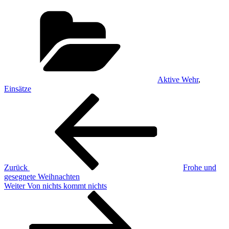
Kategorien
Aktive Wehr
,
Einsätze
Beitragsnavigation
Vorheriger
Beitrag
Zurück
Frohe und
gesegnete Weihnachten
Nächster
Weiter
Von nichts kommt nichts
Beitrag