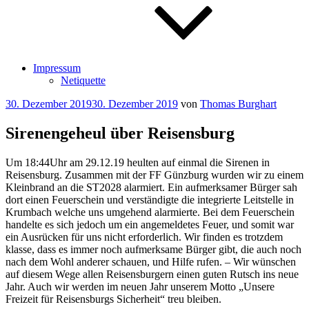
Impressum
Netiquette
Veröffentlicht
30. Dezember 2019
30. Dezember 2019
von
Thomas Burghart
am
Sirenengeheul über Reisensburg
Um 18:44Uhr am 29.12.19 heulten auf einmal die Sirenen in
Reisensburg. Zusammen mit der FF Günzburg wurden wir zu einem
Kleinbrand an die ST2028 alarmiert. Ein aufmerksamer Bürger sah
dort einen Feuerschein und verständigte die integrierte Leitstelle in
Krumbach welche uns umgehend alarmierte. Bei dem Feuerschein
handelte es sich jedoch um ein angemeldetes Feuer, und somit war
ein Ausrücken für uns nicht erforderlich. Wir finden es trotzdem
klasse, dass es immer noch aufmerksame Bürger gibt, die auch noch
nach dem Wohl anderer schauen, und Hilfe rufen. – Wir wünschen
auf diesem Wege allen Reisensburgern einen guten Rutsch ins neue
Jahr. Auch wir werden im neuen Jahr unserem Motto „Unsere
Freizeit für Reisensburgs Sicherheit“ treu bleiben.