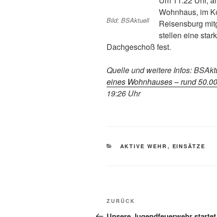
Um 11.22 Uhr, a
Wohnhaus, im Koh
Bild: BSAktuell
Reisensburg mitge
stellen eine sta
Dachgeschoß fest.
Quelle und weitere Infos: BSAkt
eines Wohnhauses – rund 50.0
19:26 Uhr
KATEGORIEN
AKTIVE WEHR
,
EINSÄTZE
Beitragsnavigation
Vorheriger
ZURÜCK
Beitrag
Unsere Jugendfeuerwehr startet