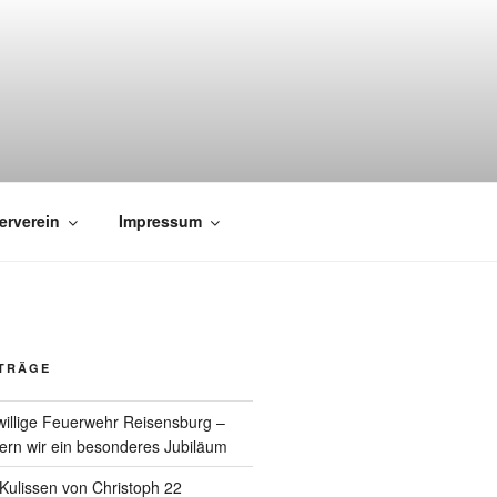
erverein
Impressum
ITRÄGE
willige Feuerwehr Reisensburg –
rn wir ein besonderes Jubiläum
e Kulissen von Christoph 22