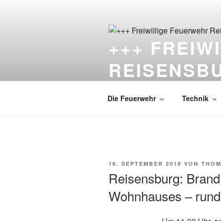
Zum
Inhalt
springen
+++ FREIW
REISENSB
Die Feuerwehr unter dem Schlo
Die Feuerwehr
Technik
VERÖFFENTLICHT
16. SEPTEMBER 2019
VON
THOM
AM
Reisensburg: Brand 
Wohnhauses – rund