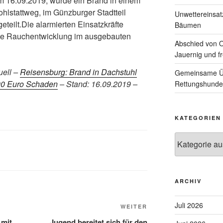
m 16.09.2019, wurde ein Brand in einem
lstattweg, im Günzburger Stadtteil
Unwettereinsa
teilt.Die alarmierten Einsatzkräfte
Bäumen
rke Rauchentwicklung im ausgebauten
Abschied von 
Jauernig und f
uell –
Reisensburg: Brand in Dachstuhl
Gemeinsame Üb
00 Euro Schaden
– Stand: 16.09.2019 –
Rettungshunde
KATEGORIEN
Kategorien
ARCHIV
Juli 2026
Nächster
WEITER
Beitrag
 mit
Jugend bereitet sich für den