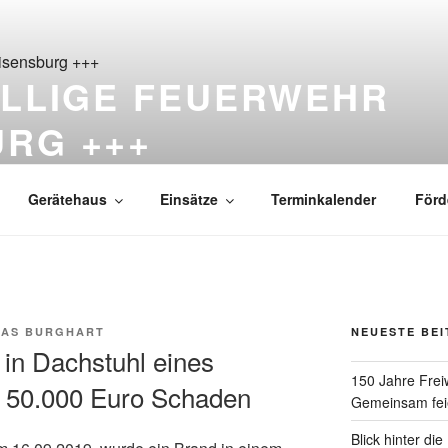
ILLIGE FEUERWEHR
URG +++
ß Reisensburg seit 1876
Gerätehaus
Einsätze
Terminkalender
Förd
AS BURGHART
NEUESTE BE
in Dachstuhl eines
150 Jahre Frei
 50.000 Euro Schaden
Gemeinsam feie
Blick hinter di