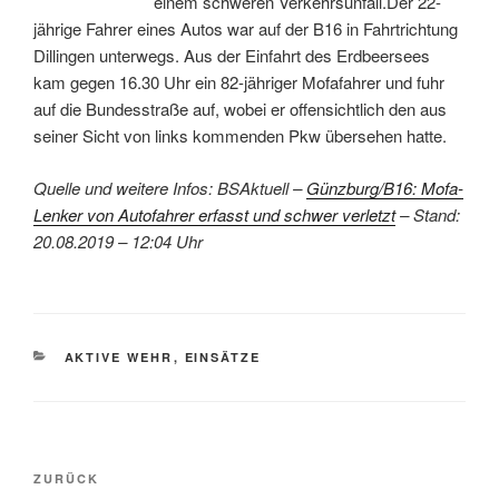
einem schweren Verkehrsunfall.Der 22-
jährige Fahrer eines Autos war auf der B16 in Fahrtrichtung
Dillingen unterwegs. Aus der Einfahrt des Erdbeersees
kam gegen 16.30 Uhr ein 82-jähriger Mofafahrer und fuhr
auf die Bundesstraße auf, wobei er offensichtlich den aus
seiner Sicht von links kommenden Pkw übersehen hatte.
Quelle und weitere Infos: BSAktuell –
Günzburg/B16: Mofa-
Lenker von Autofahrer erfasst und schwer verletzt
– Stand:
20.08.2019 – 12:04 Uhr
KATEGORIEN
AKTIVE WEHR
,
EINSÄTZE
Beitragsnavigation
Vorheriger
ZURÜCK