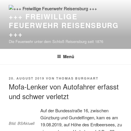
Zum
Inhalt
+++ FREIWILLIGE
springen
FEUERWEHR REISENSBURG
+++
Die Feuerwehr unter dem Schloß Reisensburg seit 1876
Menü
VERÖFFENTLICHT
20. AUGUST 2019
VON
THOMAS BURGHART
AM
Mofa-Lenker von Autofahrer erfasst
und schwer verletzt
Auf der Bundesstraße 16, zwischen
Günzburg und Gundelfingen, kam es am
Bild: BSAktuell
19.08.2019, auf Höhe des Erdbeersees, zu