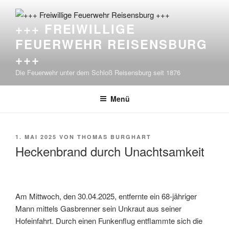
Zum
Inhalt
+++ FREIWILLIGE
springen
FEUERWEHR REISENSBURG
+++
Die Feuerwehr unter dem Schloß Reisensburg seit 1876
Menü
VERÖFFENTLICHT
1. MAI 2025
VON
THOMAS BURGHART
AM
Heckenbrand durch Unachtsamkeit
Am Mittwoch, den 30.04.2025, entfernte ein 68-jähriger
Mann mittels Gasbrenner sein Unkraut aus seiner
Hofeinfahrt. Durch einen Funkenflug entflammte sich die