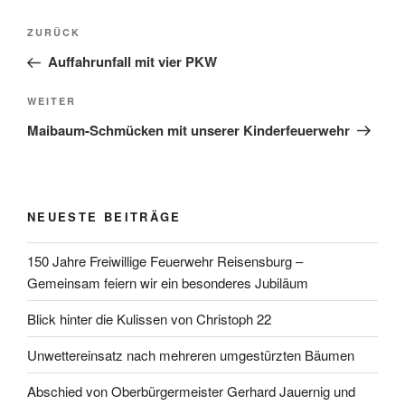
Beitragsnavigation
Vorheriger
ZURÜCK
Beitrag
Auffahrunfall mit vier PKW
Nächster
WEITER
Beitrag
Maibaum-Schmücken mit unserer Kinderfeuerwehr
NEUESTE BEITRÄGE
150 Jahre Freiwillige Feuerwehr Reisensburg –
Gemeinsam feiern wir ein besonderes Jubiläum
Blick hinter die Kulissen von Christoph 22
Unwettereinsatz nach mehreren umgestürzten Bäumen
Abschied von Oberbürgermeister Gerhard Jauernig und