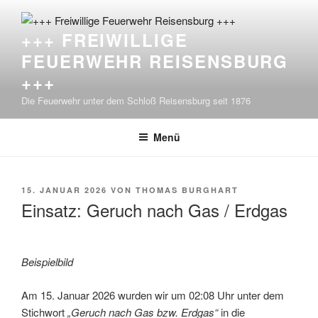
Zum
Inhalt
+++ FREIWILLIGE
springen
FEUERWEHR REISENSBURG
+++
Die Feuerwehr unter dem Schloß Reisensburg seit 1876
Menü
VERÖFFENTLICHT
15. JANUAR 2026
VON
THOMAS BURGHART
AM
Einsatz: Geruch nach Gas / Erdgas
Beispielbild
Am 15. Januar 2026 wurden wir um 02:08 Uhr unter dem
Stichwort
„Geruch nach Gas bzw. Erdgas“
in die