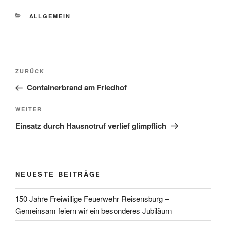
KATEGORIEN
ALLGEMEIN
Beitragsnavigation
Vorheriger
ZURÜCK
Beitrag
Containerbrand am Friedhof
Nächster
WEITER
Beitrag
Einsatz durch Hausnotruf verlief glimpflich
NEUESTE BEITRÄGE
150 Jahre Freiwillige Feuerwehr Reisensburg –
Gemeinsam feiern wir ein besonderes Jubiläum