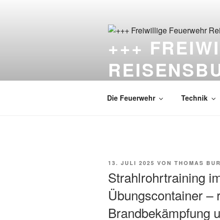
Zum
Inhalt
springen
+++ FREIW
REISENSB
Die Feuerwehr unter dem Schlo
Die Feuerwehr
Technik
VERÖFFENTLICHT
13. JULI 2025
VON
THOMAS BU
AM
Strahlrohrtraining 
Übungscontainer – r
Brandbekämpfung u