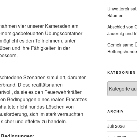
Unwettereinsa
Bäumen
ahmen vier unserer Kameraden am
Abschied von 
n einem gasbefeuerten Übungscontainer
Jauernig und f
ermöglicht es den Teilnehmern, unter
Gemeinsame Üb
ben und ihre Fähigkeiten in der
Rettungshunde
bessern.
KATEGORIEN
chiedene Szenarien simuliert, darunter
brand. Diese realitätsnahen
Kategorien
tvoll, da sie es den Feuerwehrkräften
emen Bedingungen eines realen Einsatzes
nhaltete nicht nur das Löschen von
ARCHIV
sforderung, sich im stark verrauchten
icher und effektiv zu handeln.
Juli 2026
n Bedingungen: