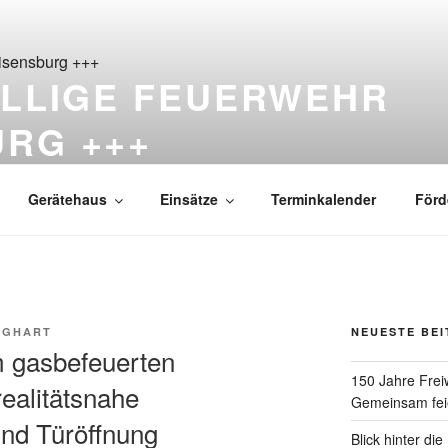
ILLIGE FEUERWEHR
URG +++
ß Reisensburg seit 1876
Gerätehaus
Einsätze
Terminkalender
Förd
RGHART
NEUESTE BE
im gasbefeuerten
150 Jahre Frei
ealitätsnahe
Gemeinsam feie
nd Türöffnung
Blick hinter di