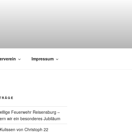
erverein
Impressum
ITRÄGE
willige Feuerwehr Reisensburg –
rn wir ein besonderes Jubiläum
e Kulissen von Christoph 22