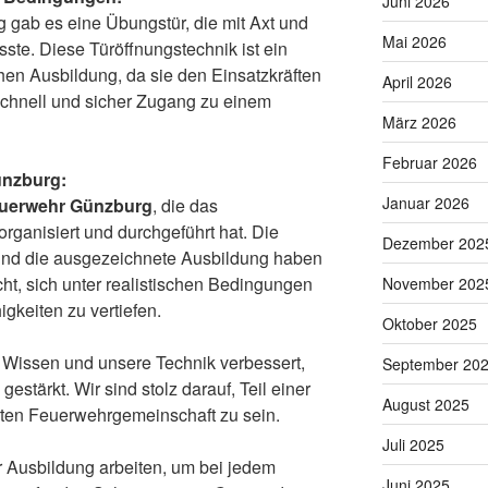
Juni 2026
g gab es eine Übungstür, die mit Axt und
Mai 2026
ste. Diese Türöffnungstechnik ist ein
chen Ausbildung, da sie den Einsatzkräften
April 2026
 schnell und sicher Zugang zu einem
März 2026
Februar 2026
ünzburg:
Januar 2026
uerwehr Günzburg
, die das
organisiert und durchgeführt hat. Die
Dezember 202
nd die ausgezeichnete Ausbildung haben
t, sich unter realistischen Bedingungen
November 202
gkeiten zu vertiefen.
Oktober 2025
r Wissen und unsere Technik verbessert,
September 20
stärkt. Wir sind stolz darauf, Teil einer
August 2025
rten Feuerwehrgemeinschaft zu sein.
Juli 2025
r Ausbildung arbeiten, um bei jedem
Juni 2025