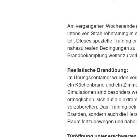
Am vergangenen Wochenende n
intensiven Strahlrohrtraining i
teil. Dieses spezielle Training 
nahezu realen Bedingungen zu ü
Brandbekämpfung weiter zu ver
Realistische Brandübung:
Im Übungscontainer wurden vers
ein Küchenbrand und ein Zimmer
Simulationen sind besonders wer
ermöglichen, sich auf die extr
vorzubereiten. Das Training bei
Bränden, sondern auch die Herau
Raum fortzubewegen und dabei s
Türöffnung unter erschwerte