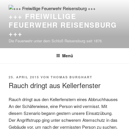
Zum
Inhalt
+++ FREIWILLIGE
springen
FEUERWEHR REISENSBURG
+++
Die Feuerwehr unter dem Schloß Reisensburg seit 1876
Menü
VERÖFFENTLICHT
25. APRIL 2015
VON
THOMAS BURGHART
AM
Rauch dringt aus Kellerfenster
Rauch dringt aus den Kellerfenstern eines Abbruchhauses
An der Schäferwiese, eine Person wird vermisst. Mit
diesem Szenario begann gestern unsere Einsatzübung.
Der Angriffstrupp ging unter schwerem Atemschutz in das
Gebäude vor, um nach der vermissten Person zu suchen,