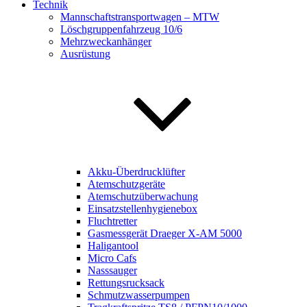
Technik
Mannschaftstransportwagen – MTW
Löschgruppenfahrzeug 10/6
Mehrzweckanhänger
Ausrüstung
Akku-Überdrucklüfter
Atemschutzgeräte
Atemschutzüberwachung
Einsatzstellenhygienebox
Fluchtretter
Gasmessgerät Draeger X-AM 5000
Haligantool
Micro Cafs
Nasssauger
Rettungsrucksack
Schmutzwasserpumpen