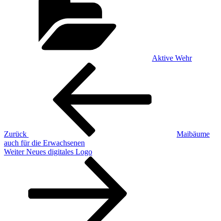
Aktive Wehr
Beitragsnavigation
Vorheriger
Beitrag
Zurück
Maibäume
auch für die Erwachsenen
Nächster
Weiter
Neues digitales Logo
Beitrag