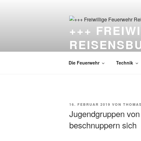
Zum
Inhalt
springen
+++ FREIW
REISENSB
Die Feuerwehr unter dem Schlo
Die Feuerwehr
Technik
VERÖFFENTLICHT
16. FEBRUAR 2019
VON
THOMA
AM
Jugendgruppen vo
beschnuppern sich