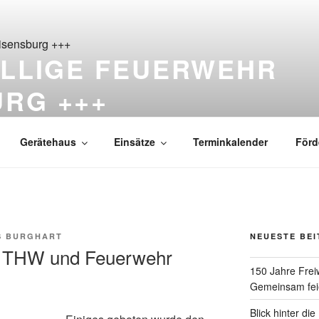
ILLIGE FEUERWEHR
URG +++
ß Reisensburg seit 1876
Gerätehaus
Einsätze
Terminkalender
Förd
S BURGHART
NEUESTE BE
n THW und Feuerwehr
150 Jahre Frei
Gemeinsam feie
Blick hinter di