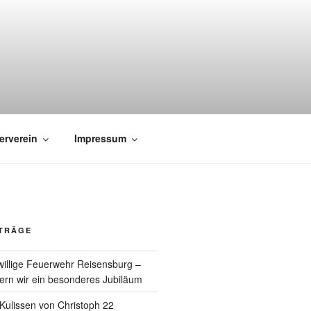
erverein
Impressum
ITRÄGE
willige Feuerwehr Reisensburg –
rn wir ein besonderes Jubiläum
e Kulissen von Christoph 22