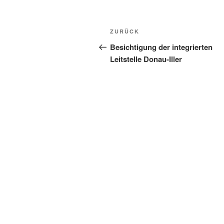
Beitragsnavigation
Vorheriger
ZURÜCK
Beitrag
Besichtigung der integrierten
Leitstelle Donau-Iller