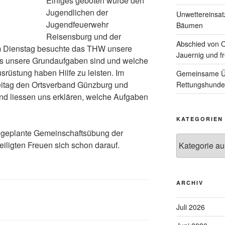
Einiges geboten wurde den
Jugendlichen der
Unwettereinsa
Jugendfeuerwehr
Bäumen
Reisensburg und der
Abschied von 
 Dienstag besuchte das THW unsere
Jauernig und f
as unsere Grundaufgaben sind und welche
srüstung haben Hilfe zu leisten. Im
Gemeinsame Üb
itag den Ortsverband Günzburg und
Rettungshunde
und liessen uns erklären, welche Aufgaben
KATEGORIEN
e geplante Gemeinschaftsübung der
Kategorien
iligten Freuen sich schon darauf.
ARCHIV
Juli 2026