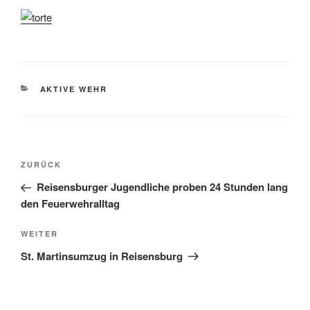
KATEGORIEN
AKTIVE WEHR
Beitragsnavigation
Vorheriger
ZURÜCK
Beitrag
Reisensburger Jugendliche proben 24 Stunden lang
den Feuerwehralltag
Nächster
WEITER
Beitrag
St. Martinsumzug in Reisensburg