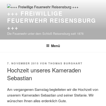
Zum
Inhalt
+++ FREIWILLIGE
springen
FEUERWEHR REISENSBURG
+++
Die Feuerwehr unter dem Schloß Reisensburg seit 1876
Menü
VERÖFFENTLICHT
7. NOVEMBER 2015
VON
THOMAS BURGHART
AM
Hochzeit unseres Kameraden
Sebastian
Am vergangenen Samstag begleiteten wir die Hochzeit von
unserem Kameraden Sebastian und seiner Stefanie. Wir
wünschen Ihnen alles erdenklich Gute.