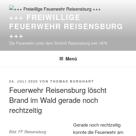
Zum
Inhalt
+++ FREIWILLIGE
springen
FEUERWEHR REISENSBURG
+++
Die Feuerwehr unter dem Schloß Reisensburg seit 1876
Menü
VERÖFFENTLICHT
24. JULI 2020
VON
THOMAS BURGHART
AM
Feuerwehr Reisensburg löscht
Brand im Wald gerade noch
rechtzeitig
Gerade noch rechtzeitig
Bild: FF Reisensburg
konnte die Feuerwehr am