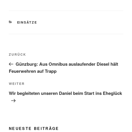
KATEGORIEN
EINSÄTZE
Beitragsnavigation
Vorheriger
ZURÜCK
Beitrag
Günzburg: Aus Omnibus auslaufender Diesel hält
Feuerwehren auf Trapp
Nächster
WEITER
Beitrag
Wir begleiteten unseren Daniel beim Start ins Eheglück
NEUESTE BEITRÄGE